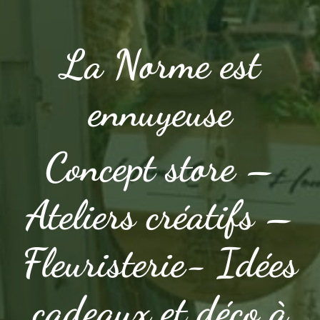
La Norme est
ennuyeuse
Concept store –
Ateliers créatifs –
Fleuristerie- Idées
cadeaux et déco à